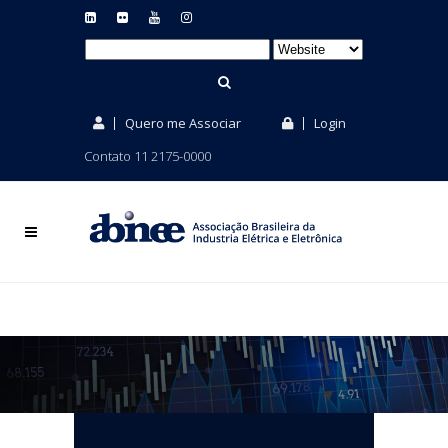
Quero me Associar
Login
Contato 11 2175-0000