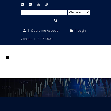
Quero me Associar
Login
Contato 11 2175-0000