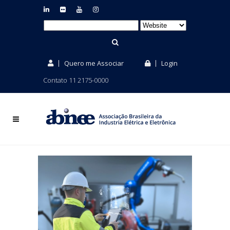
Quero me Associar
Login
Contato 11 2175-0000