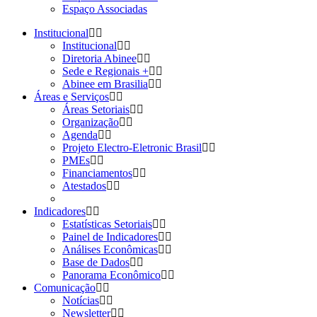
Espaço Associadas
Institucional
Institucional
Diretoria Abinee
Sede e Regionais +
Abinee em Brasilia
Áreas e Serviços
Áreas Setoriais
Organização
Agenda
Projeto Electro-Eletronic Brasil
PMEs
Financiamentos
Atestados
Indicadores
Estatísticas Setoriais
Painel de Indicadores
Análises Econômicas
Base de Dados
Panorama Econômico
Comunicação
Notícias
Newsletter