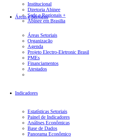
Institucional
Diretoria Abinee
Sede e Regionais +
Áreas e Serviços
Abinee em Brasilia
Áreas Setoriais
Organização
Agenda
Projeto Electro-Eletronic Brasil
PMEs
Financiamentos
Atestados
Indicadores
Estatísticas Setoriais
Painel de Indicadores
Análises Econômicas
Base de Dados
Panorama Econômico