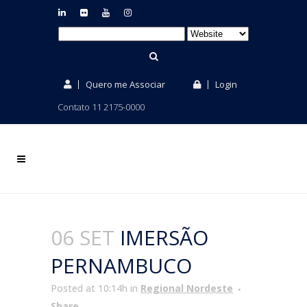
Quero me Associar
Login
Contato 11 2175-0000
06 SET
IMERSÃO
PERNAMBUCO
Posted at 10:14h
in
Regional Nordeste
Share