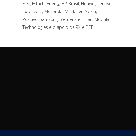
Flex, Hitachi Energy, HP Brasil, Huawei, Lenovo,
Lorenzetti, Motorola, Mutilaser, Nokia,
Positivo, Samsung, Siemens e Smart Modular
Technologies e o apoio da RX e FIEE.