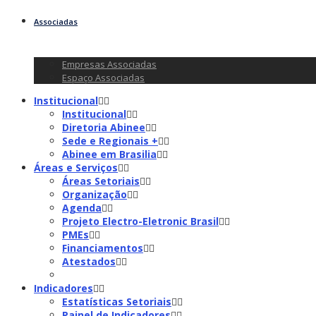
Associadas
Empresas Associadas
Espaço Associadas
Institucional
Institucional
Diretoria Abinee
Sede e Regionais +
Abinee em Brasilia
Áreas e Serviços
Áreas Setoriais
Organização
Agenda
Projeto Electro-Eletronic Brasil
PMEs
Financiamentos
Atestados
Indicadores
Estatísticas Setoriais
Painel de Indicadores