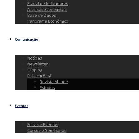
Painel de Indicadores
Análises Econômicas
Base de Dados
Panorama Econômico
Comunicação
Notícias
Newsletter
Clipping
Publicações
Revista Abinee
Estudos
Eventos
Feiras e Eventos
Cursos e Seminários