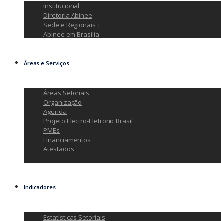
Institucional
Diretoria Abinee
Sede e Regionais +
Abinee em Brasilia
Áreas e Serviços
Áreas Setoriais
Organização
Agenda
Projeto Electro-Eletronic Brasil
PMEs
Financiamentos
Atestados
Indicadores
Estatísticas Setoriais