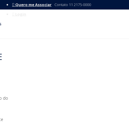
Quero me Associar
Contato 11 2175-0000
Login
S
E
o do
te