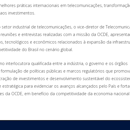
melhores práticas internacionais em telecomunicações, transformação 
 aos investimentos.
 setor industrial de telecomunicações, o vice-diretor de Telecomuni
s reuniões e entrevistas realizadas com a missão da OCDE, apresent
ios, tecnológicos e econômicos relacionados à expansão da infraestr
etitividade do Brasil no cenário global.
o interlocutora qualificada entre a indústria, o governo e os órgãos
a formulação de políticas públicas e marcos regulatórios que promo
a, atração de investimentos e desenvolvimento sustentável do ecossist
e estratégica para evidenciar os avanços alcançados pelo País e forta
s da OCDE, em benefício da competitividade da economia nacional