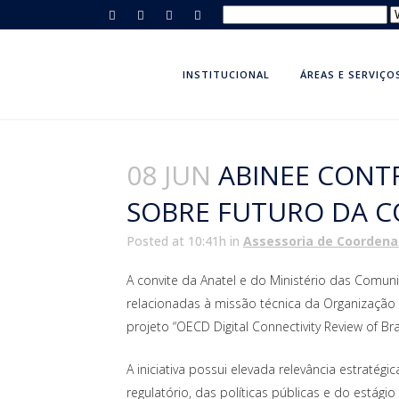
INSTITUCIONAL
ÁREAS E SERVIÇO
08 JUN
ABINEE CONTR
SOBRE FUTURO DA C
Posted at 10:41h
in
Assessoria de Coorden
A convite da Anatel e do Ministério das Comun
relacionadas à missão técnica da Organizaçã
projeto “OECD Digital Connectivity Review of Bra
A iniciativa possui elevada relevância estraté
regulatório, das políticas públicas e do estági