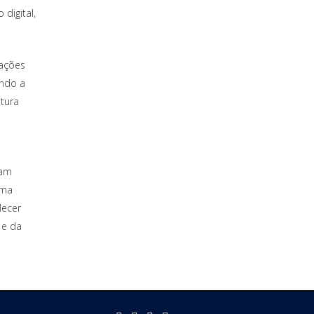
digital,
cações
ando a
utura
vam
ema
lecer
 e da