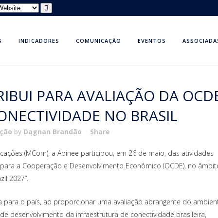
S
INDICADORES
COMUNICAÇÃO
EVENTOS
ASSOCIADA
IBUI PARA AVALIAÇÃO DA OCD
ONECTIVIDADE NO BRASIL
ação
by
Dagnan Brandão
Share
icações (MCom), a Abinee participou, em 26 de maio, das atividades
o para a Cooperação e Desenvolvimento Econômico (OCDE), no âmbit
zil 2027”.
gica para o país, ao proporcionar uma avaliação abrangente do ambien
o de desenvolvimento da infraestrutura de conectividade brasileira,