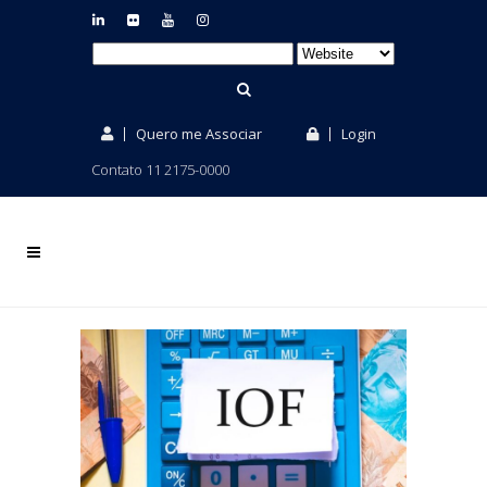
Quero me Associar
Login
Contato 11 2175-0000