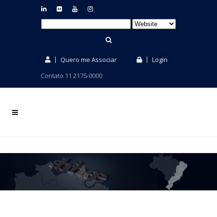
Quero me Associar
Login
Contato 11 2175-0000