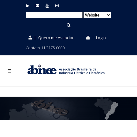
Quero me Associar
Login
Contato 11 2175-0000