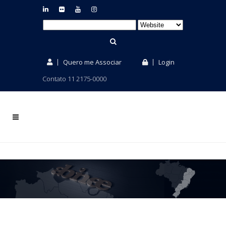
Quero me Associar
Login
Contato 11 2175-0000