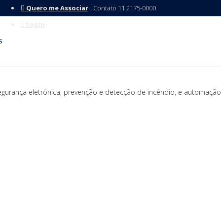
Quero me Associar
Contato 11 2175-0000
Login
S
gurança eletrônica, prevenção e detecção de incêndio, e automação