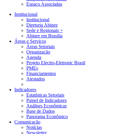
Espaço Associadas
Institucional
Institucional
Diretoria Abinee
Sede e Regionais +
Abinee em Brasilia
Áreas e Serviços
Áreas Setoriais
Organização
Agenda
Projeto Electro-Eletronic Brasil
PMEs
Financiamentos
Atestados
Indicadores
Estatísticas Setoriais
Painel de Indicadores
Análises Econômicas
Base de Dados
Panorama Econômico
Comunicação
Notícias
Newsletter