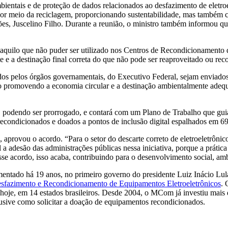
mbientais e de proteção de dados relacionados ao desfazimento de eletro
por meio da reciclagem, proporcionando sustentabilidade, mas também 
es, Juscelino Filho. Durante a reunião, o ministro também informou qu
te aquilo que não puder ser utilizado nos Centros de Recondicioname
rte e a destinação final correta do que não pode ser reaproveitado ou re
dos pelos órgãos governamentais, do Executivo Federal, sejam enviad
omo promovendo a economia circular e a destinação ambientalmente ade
 podendo ser prorrogado, e contará com um Plano de Trabalho que guia
econdicionados e doados a pontos de inclusão digital espalhados em 6
vou o acordo. “Para o setor do descarte correto de eletroeletrônicos 
 adesão das administrações públicas nessa iniciativa, porque a prática
sse acordo, isso acaba, contribuindo para o desenvolvimento social, am
tado há 19 anos, no primeiro governo do presidente Luiz Inácio Lula 
 Desfazimento e Recondicionamento de Equipamentos Eletroeletrônicos
. 
je, em 14 estados brasileiros. Desde 2004, o MCom já investiu mais 
usive como solicitar a doação de equipamentos recondicionados.