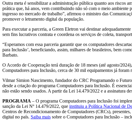
Outra meta é sensibilizar a administração pública quanto aos riscos a
prática que, há anos, vem contribuindo não só com o meio ambiente 
ingresso no mercado de trabalho”, afirmou o ministro das Comunicaçõ
promover o letramento digital da população.
Para executar a parceria, a Green Eletron vai destinar adequadamen
sem fins lucrativos contrata e coordena os serviços de coleta, transpo
“Esperamos com essa parceria garantir que os computadores descarta
para Inclusão’, beneficiando, assim, milhares de brasileiros, bem c
Barbato.
O Acordo de Cooperação terá duração de 18 meses (até agosto/2024),
Computadores para Inclusão, cerca de 30 mil equipamentos já foram r
Vilmar Simion Nascimento, fundador do CRC Programando o Futuro, apro
desde a criação do programa Computadores para Inclusão. É essencial a
não estão sendo usados. A partir da Lei 14.479/2022 e a assinatura de
PROGRAMA
– O programa Computadores para Inclusão foi implemen
sanção da Lei Nº 14.479/2022, que
instituiu a Política Nacional de
Centros de Recondicionamento de Computadores (CRCs), presentes, ho
digital no país.
Saiba mais
sobre o Computadores para Inclusão – incl