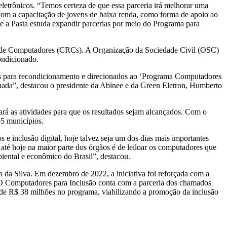
eletrônicos. “Temos certeza de que essa parceria irá melhorar uma
com a capacitação de jovens de baixa renda, como forma de apoio ao
e a Pasta estuda expandir parcerias por meio do Programa para
nto de Computadores (CRCs). A Organização da Sociedade Civil (OSC)
condicionado.
os para recondicionamento e direcionados ao ‘Programa Computadores
quada”, destacou o presidente da Abinee e da Green Eletron, Humberto
rá as atividades para que os resultados sejam alcançados. Com o
95 municípios.
e inclusão digital, hoje talvez seja um dos dias mais importantes
 até hoje na maior parte dos órgãos é de leiloar os computadores que
biental e econômico do Brasil”, destacou.
da Silva. Em dezembro de 2022, a iniciativa foi reforçada com a
O Computadores para Inclusão conta com a parceria dos chamados
de R$ 38 milhões no programa, viabilizando a promoção da inclusão