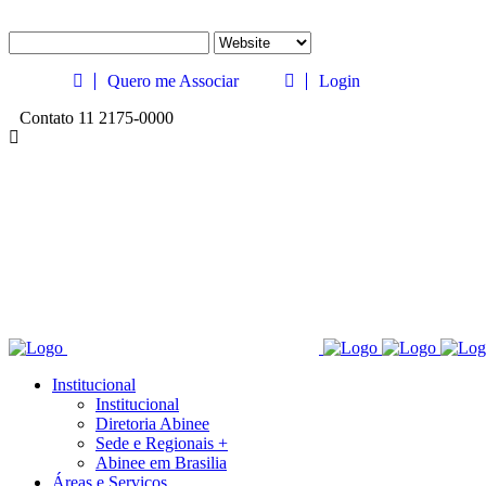
Quero me Associar
Login
Contato 11 2175-0000
Institucional
Institucional
Diretoria Abinee
Sede e Regionais +
Abinee em Brasilia
Áreas e Serviços