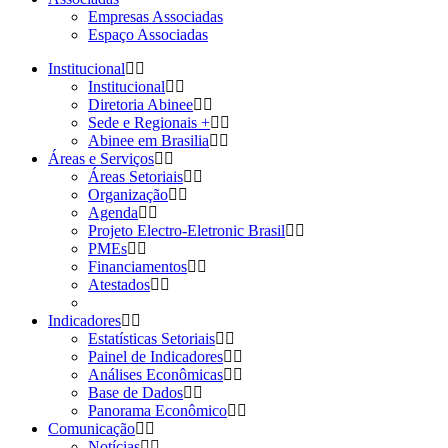
Empresas Associadas
Espaço Associadas
Institucional
Institucional
Diretoria Abinee
Sede e Regionais +
Abinee em Brasilia
Áreas e Serviços
Áreas Setoriais
Organização
Agenda
Projeto Electro-Eletronic Brasil
PMEs
Financiamentos
Atestados
Indicadores
Estatísticas Setoriais
Painel de Indicadores
Análises Econômicas
Base de Dados
Panorama Econômico
Comunicação
Notícias