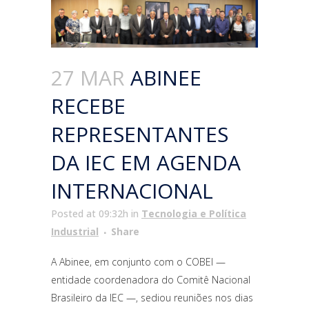
27 MAR
ABINEE
RECEBE
REPRESENTANTES
DA IEC EM AGENDA
INTERNACIONAL
Posted at 09:32h
in
Tecnologia e Política
Industrial
Share
A Abinee, em conjunto com o COBEI —
entidade coordenadora do Comitê Nacional
Brasileiro da IEC —, sediou reuniões nos dias