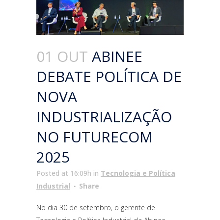
01 OUT
ABINEE
DEBATE POLÍTICA DE
NOVA
INDUSTRIALIZAÇÃO
NO FUTURECOM
2025
Posted at 16:09h
in
Tecnologia e Política
Industrial
Share
No dia 30 de setembro, o gerente de