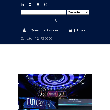
Quero me Associar
Login
Contato 11 2175-0000