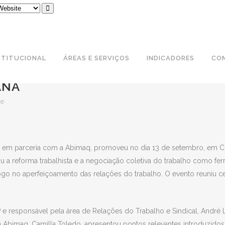
STITUCIONAL
ÁREAS E SERVIÇOS
INDICADORES
CO
Q REALIZAM FÓRUM DE ASSUNTOS
ANÁ
re
, em parceria com a Abimaq, promoveu no dia 13 de setembro, em Cu
iu a reforma trabalhista e a negociação coletiva do trabalho como fe
logo no aperfeiçoamento das relações do trabalho. O evento reuniu c
 e responsável pela área de Relações do Trabalho e Sindical, André 
a Abimaq, Camilla Toledo, apresentou pontos relevantes introduzidos