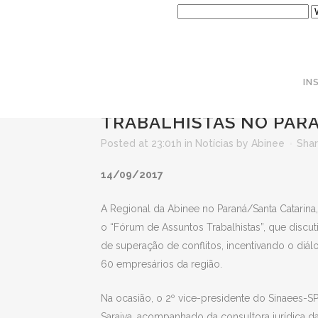
IN
14 SET
ABINEE E ABIMA
TRABALHISTAS NO PAR
Posted at 23:01h
in
Notícias
by
Abinee
Sha
14/09/2017
A Regional da Abinee no Paraná/Santa Catarina
o “Fórum de Assuntos Trabalhistas”, que discut
de superação de conflitos, incentivando o diá
60 empresários da região.
Na ocasião, o 2º vice-presidente do Sinaees-SP
Saraiva, acompanhado da consultora jurídica d