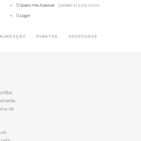
Quero me Associar
Contato 11 2175-0000
Login
MUNICAÇÃO
EVENTOS
ASSOCIADAS
ritiba,
rramenta
erca de
Luís
 pela