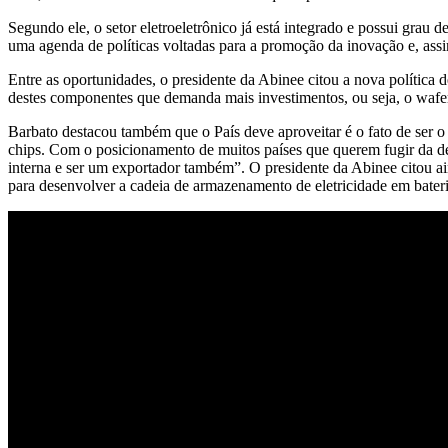
Segundo ele, o setor eletroeletrônico já está integrado e possui grau
uma agenda de políticas voltadas para a promoção da inovação e, assi
Entre as oportunidades, o presidente da Abinee citou a nova política d
destes componentes que demanda mais investimentos, ou seja, o wafer 
Barbato destacou também que o País deve aproveitar é o fato de ser o t
chips. Com o posicionamento de muitos países que querem fugir da de
interna e ser um exportador também”. O presidente da Abinee citou ain
para desenvolver a cadeia de armazenamento de eletricidade em bateri