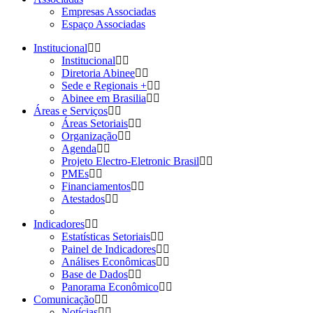
Empresas Associadas
Espaço Associadas
Institucional
Institucional
Diretoria Abinee
Sede e Regionais +
Abinee em Brasilia
Áreas e Serviços
Áreas Setoriais
Organização
Agenda
Projeto Electro-Eletronic Brasil
PMEs
Financiamentos
Atestados
Indicadores
Estatísticas Setoriais
Painel de Indicadores
Análises Econômicas
Base de Dados
Panorama Econômico
Comunicação
Notícias