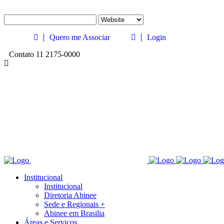
Quero me Associar
Login
Contato 11 2175-0000
Institucional
Institucional
Diretoria Abinee
Sede e Regionais +
Abinee em Brasilia
Áreas e Serviços