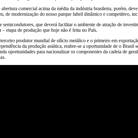
 de abertura comercial acima da média da indústria brasileira, porém, de
m, de modernização do nosso parque fabril dinâmico e competitivo, inc
e semicondutores, que deverá facilitar o ambiente de atração de investi
– etapa de produção que hoje não é feita no País.
erceiro produtor mundial de silício metálico e o primeiro em exportação.
pendência da produção asiática, reabre-se a oportunidade de o Brasil 
da oportunidades para nacionalizar os componentes da cadeia de geral de
as.