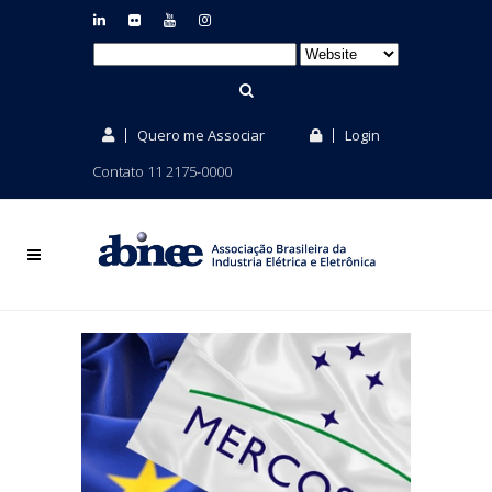
Quero me Associar
Login
Contato 11 2175-0000