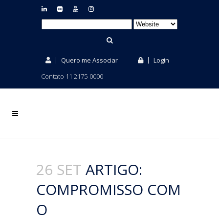
Quero me Associar
Login
Contato 11 2175-0000
26 SET
ARTIGO:
COMPROMISSO COM
O