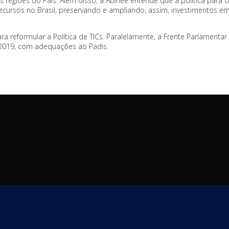
regiões do País. Além disso, a Abinee entende que a política para 
 recursos no Brasil, preservando e ampliando, assim, investimentos 
 reformular a Política de TICs. Paralelamente, a Frente Parlamentar
44/2019, com adequações ao Padis.