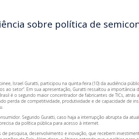
iência sobre política de semico
binee, Israel Guratti, participou na quinta-feira (10) da audiência 
vos ao setor”. Em sua apresentação, Guratti ressaltou a importância 
Brasil é o segundo maior concentrador de fabricantes de TICs, atrás 
o perda de competitividade, produtividade e de capacidade de ins
u.
nsumidor. Segundo Guratti, caso haja a interrupção abrupta da atual
cisa da política pública para acesso à internet.
s de pesquisa, desenvolvimento e inovação, que recebem investimen