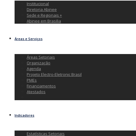
Institucional
Diretoria Abinee
Sede e Regionais +
Abinee em Brasilia
Áreas e Serviços
Áreas Setoriais
Organização
Agenda
Projeto Electro-Eletronic Brasil
PMEs
Financiamentos
Atestados
Indicadores
Estatísticas Setoriais