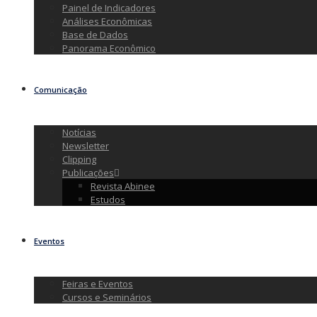
Painel de Indicadores
Análises Econômicas
Base de Dados
Panorama Econômico
Comunicação
Notícias
Newsletter
Clipping
Publicações
Revista Abinee
Estudos
Eventos
Feiras e Eventos
Cursos e Seminários