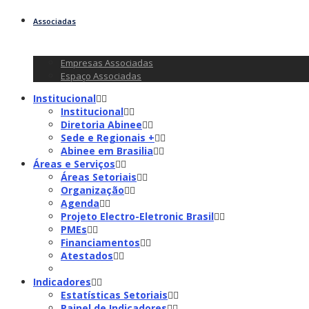
Associadas
Empresas Associadas
Espaço Associadas
Institucional
Institucional
Diretoria Abinee
Sede e Regionais +
Abinee em Brasilia
Áreas e Serviços
Áreas Setoriais
Organização
Agenda
Projeto Electro-Eletronic Brasil
PMEs
Financiamentos
Atestados
Indicadores
Estatísticas Setoriais
Painel de Indicadores