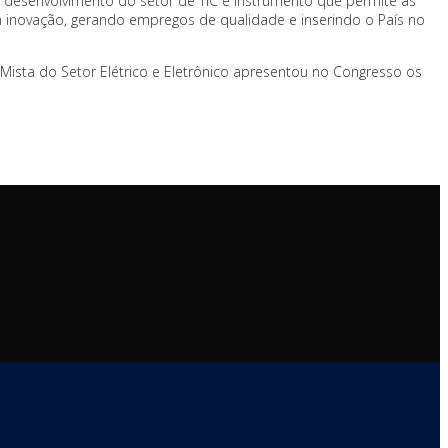
o desenvolvimento do setor de TIC é instrumento que permite às
em inovação, gerando empregos de qualidade e inserindo o País no
 Mista do Setor Elétrico e Eletrônico apresentou no Congresso os